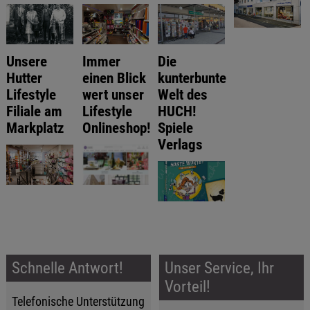
Unsere
Immer
Die
Hutter
einen Blick
kunterbunte
Lifestyle
wert unser
Welt des
Filiale am
Lifestyle
HUCH!
Markplatz
Onlineshop!
Spiele
Verlags
Schnelle Antwort!
Unser Service, Ihr
Vorteil!
Telefonische Unterstützung