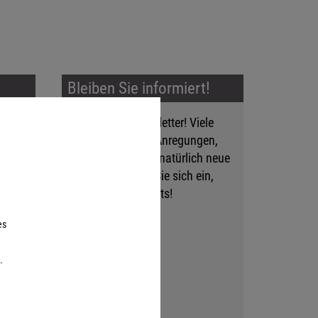
Bleiben Sie informiert!
Mehr als ein Newsletter! Viele
Tipps und Tricks, Anregungen,
Events, aber auch natürlich neue
Produkte! Tragen Sie sich ein,
verpassen Sie nichts!
es
Zur Anmeldung »
.