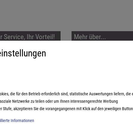
 Service, Ihr Vorteil!
Mehr über...
instellungen
h vor Ort für Sie da!
Hinweis nach §18
Batteriegesetz
ekter Kontakt und Beratung
Newsletter
nelle Lieferung, kostenfreie
kgabe
Versand- und
Zahlungsbedingungen
nsparente Versand und
lungsbedingungen
Widerrufsrecht
es, die für den Betrieb erforderlich sind, statistische Auswertungen liefern, die 
Datenschutz
n soziale Netzwerke zu teilen oder um Ihnen interessengerechte Werbung
AGB
er Stufe, akzeptieren Sie die vorangegangenen mit Klick auf den jeweiligen Button
Impressum
illierte Informationen