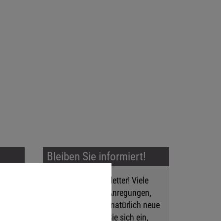
Bleiben Sie informiert!
Mehr als ein Newsletter! Viele
Tipps und Tricks, Anregungen,
Events, aber auch natürlich neue
Produkte! Tragen Sie sich ein,